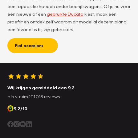
een toppositie houden onder bedrijfswagens. Of je nu voor
een nieuwe of een
gebruikte Ducato
kiest, maak een
proefrit en ontdek zelf waarom dit model al decennialang
een favoriet is bij zijn gebruikers.
Fiat occasions
Wij krijgen gemiddeld een 9.2
o.b.v. ruim 191.018 reviews
9.2/10