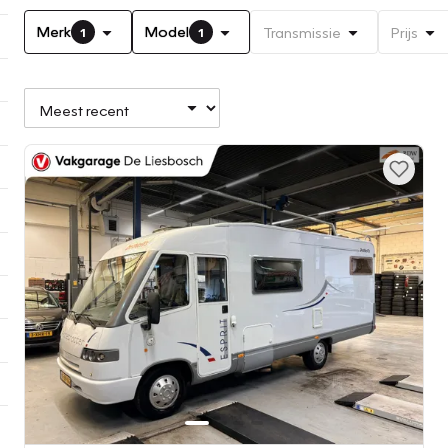
Merk
Model
Transmissie
Prijs
1
1