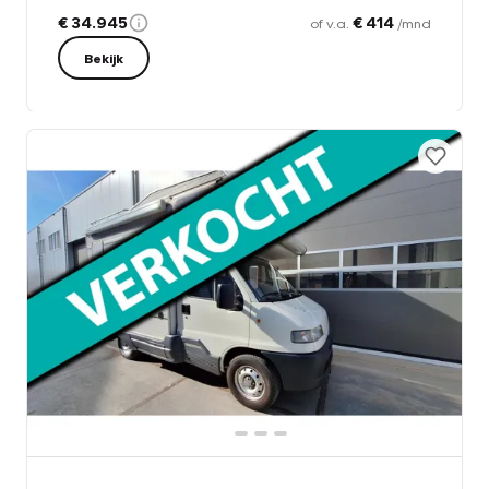
€ 34.945
€ 414
of v.a.
/mnd
Bekijk