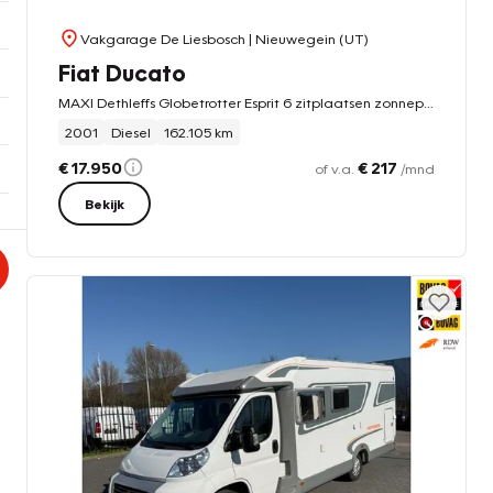
Vakgarage De Liesbosch
| Nieuwegein (UT)
Fiat Ducato
MAXI Dethleffs Globetrotter Esprit 6 zitplaatsen zonnepanelen / trekhaak / luifel / garage
2001
Diesel
162.105 km
€ 17.950
€ 217
of v.a.
/mnd
Bekijk