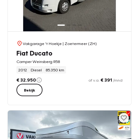
Vakgarage 't Hoekje
| Zoetermeer (ZH)
Fiat Ducato
Camper Weinsberg R58
2012
Diesel
85.350 km
€ 32.950
€ 391
of v.a.
/mnd
Bekijk