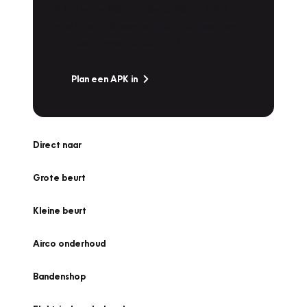
Is het weer tijd voor de jaarlijkse APK? Ga
snel naar Vakgarage bij u in de buurt, en ga
zonder zorgen de weg op!
Plan een APK in
Direct naar
Grote beurt
Kleine beurt
Airco onderhoud
Bandenshop