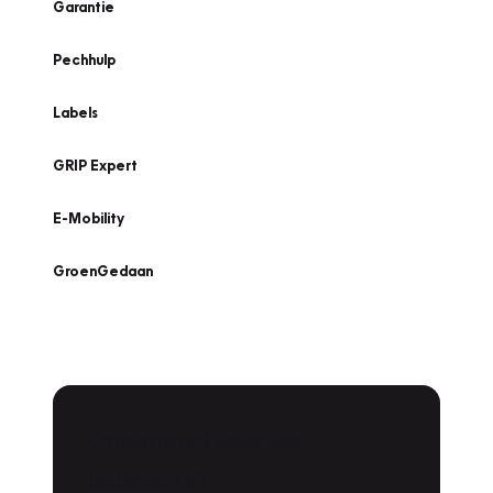
Garantie
Pechhulp
Labels
GRIP Expert
E-Mobility
GroenGedaan
Onderhoud voor uw
leaseauto?