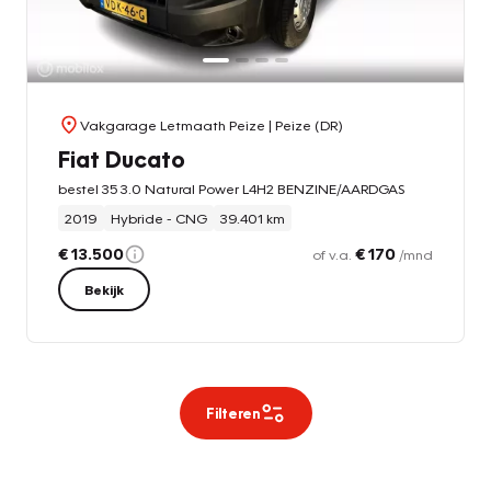
Vakgarage Letmaath Peize
| Peize (DR)
Fiat Ducato
bestel 35 3.0 Natural Power L4H2 BENZINE/AARDGAS
2019
Hybride - CNG
39.401 km
€ 13.500
€ 170
of v.a.
/mnd
Bekijk
Filteren