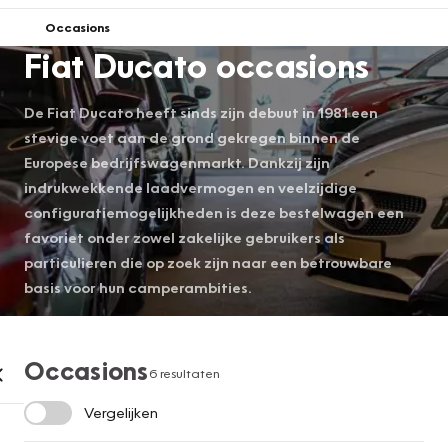
Occasions
Fiat Ducato occasions
De Fiat Ducato heeft sinds zijn debuut in 1981 een
stevige voet aan de grond gekregen binnen de
Europese bedrijfswagenmarkt. Dankzij zijn
indrukwekkende laadvermogen en veelzijdige
configuratiemogelijkheden is deze bestelwagen een
favoriet onder zowel zakelijke gebruikers als
particulieren die op zoek zijn naar een betrouwbare
basis voor hun camperambities.
Occasions
6 resultaten
Vergelijken