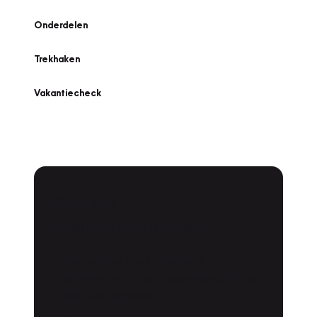
Onderdelen
Trekhaken
Vakantiecheck
Plan een
Werkplaatsafspraak
Is uw auto toe aan Onderhoud,
Bandenwissel of een Vakantiecheck? Plan
online een afspraak!