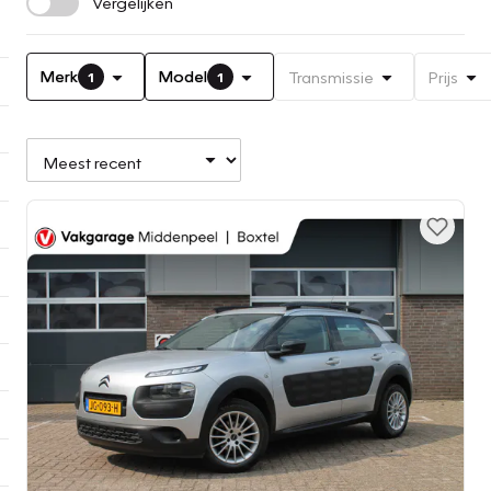
Vergelijken
Merk
Model
Transmissie
Prijs
1
1