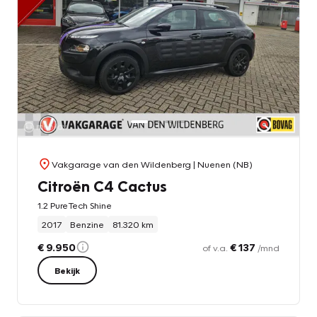
Vakgarage van den Wildenberg
| Nuenen (NB)
Citroën C4 Cactus
1.2 PureTech Shine
2017
Benzine
81.320 km
€ 9.950
€ 137
of v.a.
/mnd
Bekijk