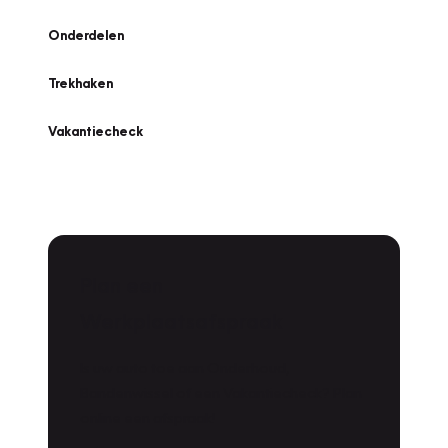
Onderdelen
Trekhaken
Vakantiecheck
Plan een
Werkplaatsafspraak
Is uw auto toe aan Onderhoud,
Bandenwissel of een Vakantiecheck? Plan
online een afspraak!