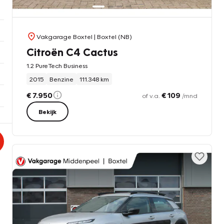
Vakgarage Boxtel
| Boxtel (NB)
Citroën C4 Cactus
1.2 PureTech Business
2015
Benzine
111.348 km
€ 7.950
€ 109
of v.a.
/mnd
Bekijk