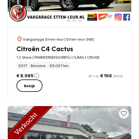
Vakgarage Etten-leur
| Etten-leur (NB)
Citroën C4 Cactus
1.2 Shine | PARKEERSENSOREN | CLIMA | CRUISE
2017
Benzine
95.037 km
€ 8.985
€ 166
of v.a.
/mnd
Bekijk