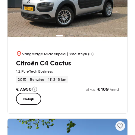
Vakgarage Middenpeel
| Ysselsteyn (LI)
Citroën C4 Cactus
1.2 PureTech Business
2015
Benzine
111.349 km
€ 7.950
€ 109
of v.a.
/mnd
Bekijk