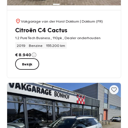
Vakgarage van der Horst Dokkum
| Dokkum (FR)
Citroën C4 Cactus
1.2 PureTech Business , 110pk , Dealer onderhouden
2019
Benzine
155.200 km
€ 8.940
Bekijk