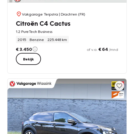
Vakgarage Terpstra
| Drachten (FR)
Citroën C4 Cactus
1.2 PureTech Business
2015
Benzine
225.448 km
€ 3.450
€ 64
of v.a.
/mnd
Bekijk