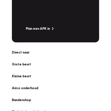
Is het weer tijd voor de jaarlijkse APK? Ga
snel naar Vakgarage bij u in de buurt, en ga
zonder zorgen de weg op!
Plan een APK in
Direct naar
Grote beurt
Kleine beurt
Airco onderhoud
Bandenshop