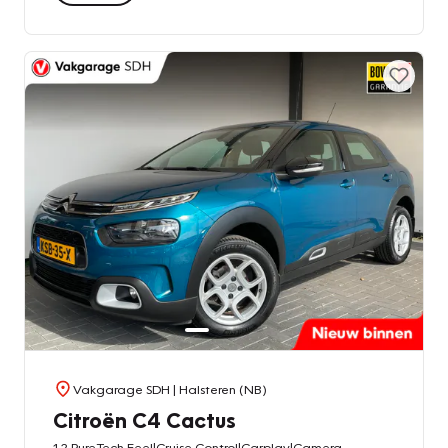
Vakgarage SDH
| Halsteren (NB)
Citroën C4 Cactus
1.2 PureTech Feel|Cruise Control|Carplay|Camera