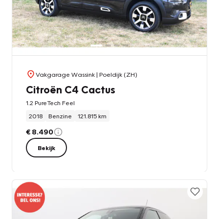
Vakgarage Wassink
| Poeldijk (ZH)
Citroën C4 Cactus
1.2 PureTech Feel
2018
Benzine
121.815 km
€ 8.490
Bekijk