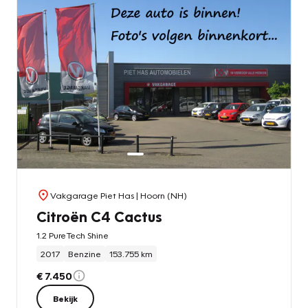
Vakgarage Piet Has
| Hoorn (NH)
Citroën C4 Cactus
1.2 PureTech Shine
2017
Benzine
153.755 km
€ 7.450
Bekijk