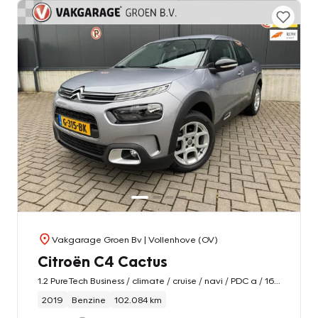
Vakgarage Groen Bv
| Vollenhove (OV)
Citroën C4 Cactus
1.2 PureTech Business / climate / cruise / navi / PDC a / 16" l.m. velgen !
2019
Benzine
102.084 km