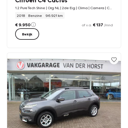
1.2 PureTech Shine | Org NL | 2de Eig | Clima | Camera | Cruise | Navi | Boordcomputer | Dakrails | LMV 16''
2018
Benzine
96.921 km
€ 9.950
€ 137
of v.a.
/mnd
Bekijk