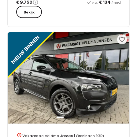
€ 9.750
€ 134
of v.a.
/mnd
Bekijk
Vakgarage Veldma Jansen
| Groningen (GR)