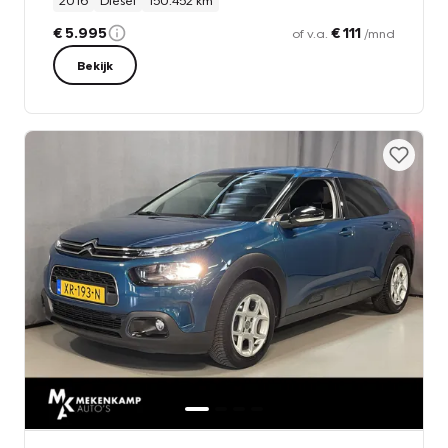
2016
Diesel
150.452 km
€ 5.995
€ 111
of v.a.
/mnd
Bekijk