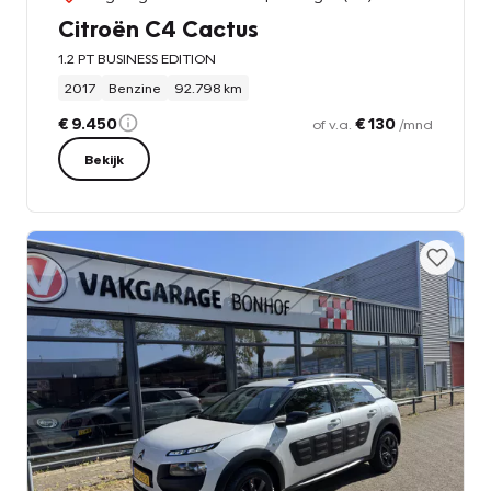
Citroën C4 Cactus
1.2 PT BUSINESS EDITION
2017
Benzine
92.798 km
€ 9.450
€ 130
of v.a.
/mnd
Bekijk