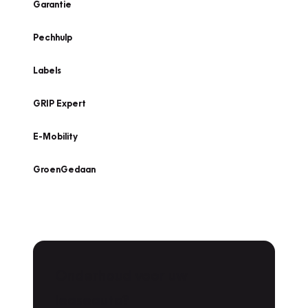
Garantie
Pechhulp
Labels
GRIP Expert
E-Mobility
GroenGedaan
Onderhoud voor uw
leaseauto?