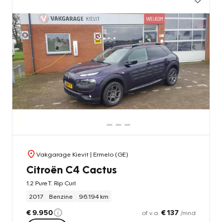
Vakgarage Kievit
| Ermelo (GE)
Citroën C4 Cactus
1.2 PureT. Rip Curl
2017
Benzine
96.194 km
€ 9.950
€ 137
of v.a.
/mnd