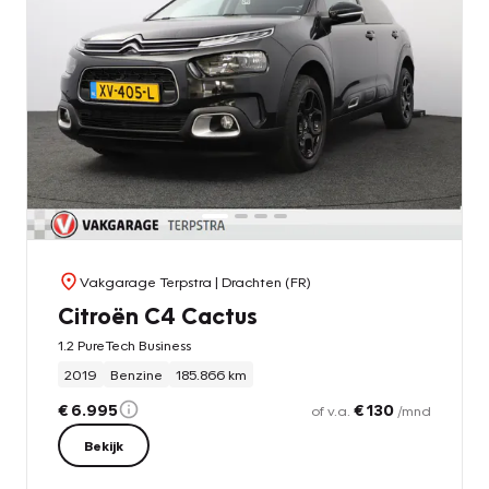
Vakgarage Terpstra
| Drachten (FR)
Citroën C4 Cactus
1.2 PureTech Business
2019
Benzine
185.866 km
€ 6.995
€ 130
of v.a.
/mnd
Bekijk