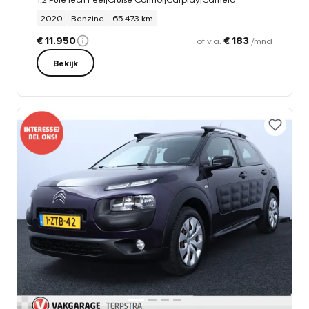
2020
Benzine
65.473 km
€ 11.950
€ 183
of v.a.
/mnd
Bekijk