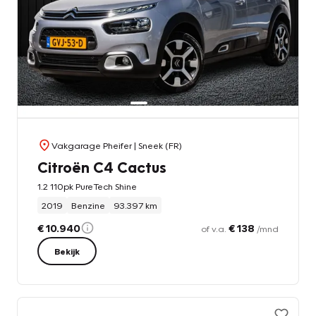
Vakgarage Pheifer
| Sneek (FR)
Citroën C4 Cactus
1.2 110pk PureTech Shine
2019
Benzine
93.397 km
€ 10.940
€ 138
of v.a.
/mnd
Bekijk