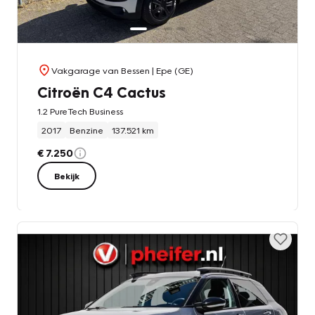
Vakgarage van Bessen
| Epe (GE)
Citroën C4 Cactus
1.2 PureTech Business
2017
Benzine
137.521 km
€ 7.250
Bekijk