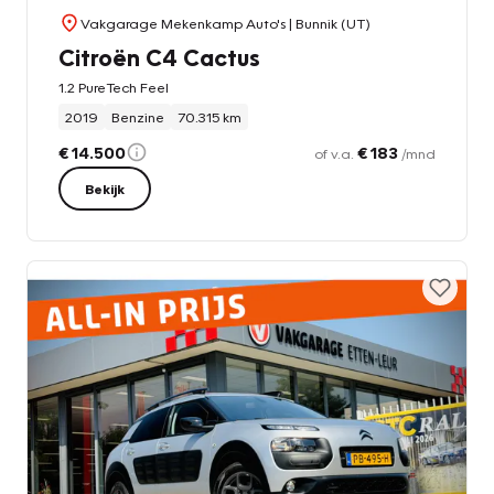
Vakgarage Mekenkamp Auto's
| Bunnik (UT)
Citroën C4 Cactus
1.2 PureTech Feel
2019
Benzine
70.315 km
€ 14.500
€ 183
of v.a.
/mnd
Bekijk