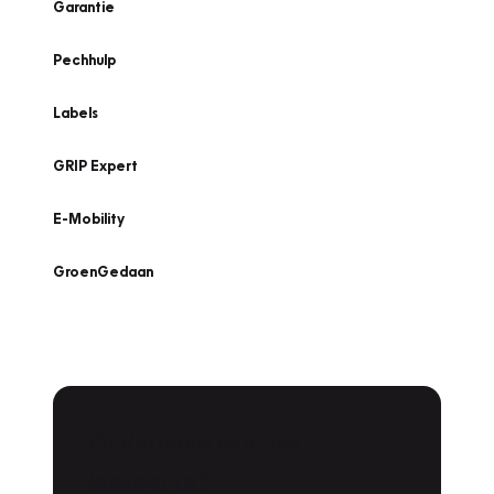
Garantie
Pechhulp
Labels
GRIP Expert
E-Mobility
GroenGedaan
Onderhoud voor uw
leaseauto?