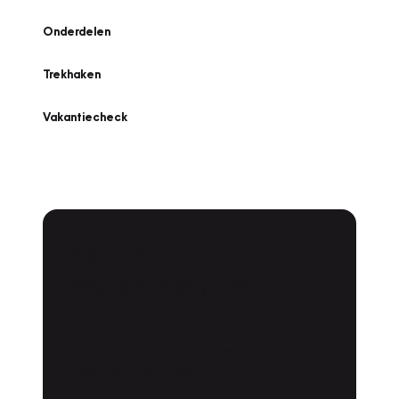
Onderdelen
Trekhaken
Vakantiecheck
Plan een
Werkplaatsafspraak
Is uw auto toe aan Onderhoud,
Bandenwissel of een Vakantiecheck? Plan
online een afspraak!