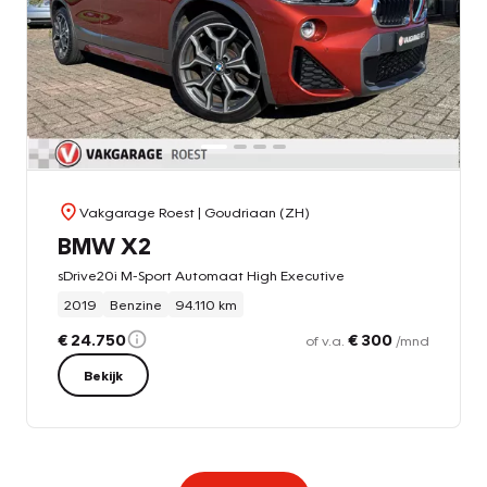
Vakgarage Roest
| Goudriaan (ZH)
BMW X2
sDrive20i M-Sport Automaat High Executive
2019
Benzine
94.110 km
€ 24.750
€ 300
of v.a.
/mnd
Bekijk