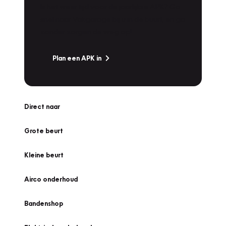
Is het weer tijd voor de jaarlijkse APK? Ga
snel naar Vakgarage bij u in de buurt, en ga
zonder zorgen de weg op!
Plan een APK in
Direct naar
Grote beurt
Kleine beurt
Airco onderhoud
Bandenshop