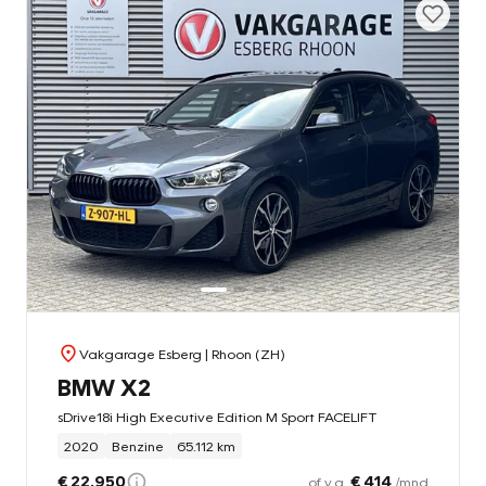
Vakgarage Esberg
| Rhoon (ZH)
BMW X2
sDrive18i High Executive Edition M Sport FACELIFT
2020
Benzine
65.112 km
€ 22.950
€ 414
of v.a.
/mnd