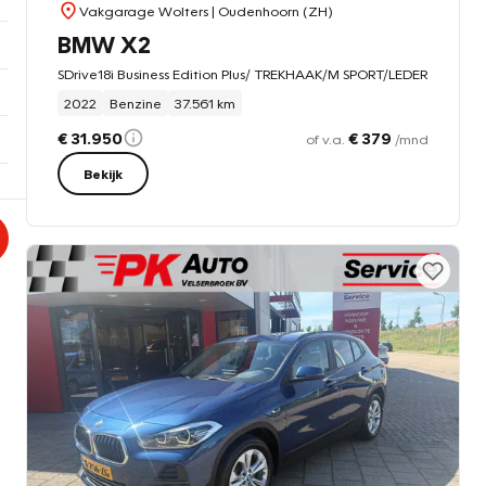
Vakgarage Wolters
| Oudenhoorn (ZH)
BMW X2
SDrive18i Business Edition Plus/ TREKHAAK/M SPORT/LEDER
2022
Benzine
37.561 km
€ 31.950
€ 379
of v.a.
/mnd
Bekijk