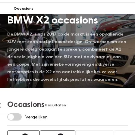
Occasions
BMW X2 occasions
De BMW X2, sinds 2017 op de markt, is een opvallende
SUV met een sportief coupédesign. Ontworpen om een
jongere doelgroep aan te spreken, combineert de X2
de veelzijdigheid van een SUV met de dynamiek van
een coupé. Met zijn unieke vormgeving en diverse
motoropties is de X2 een aantrekkelijke keuze voor
liefhebbers die zowel stijl als prestaties waarderen.
Occasions
8 resultaten
Vergelijken