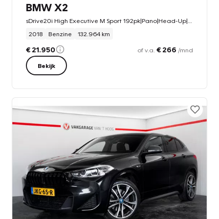
BMW X2
sDrive20i High Executive M Sport 192pk|Pano|Head-Up|Alcantara|Automaat|
2018
Benzine
132.964 km
€ 21.950
€ 266
of v.a.
/mnd
Bekijk