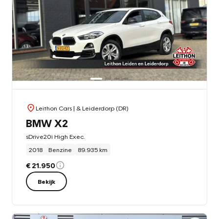
Leithon Cars
| & Leiderdorp (DR)
BMW X2
sDrive20i High Exec.
2018
Benzine
89.935 km
€ 21.950
Bekijk