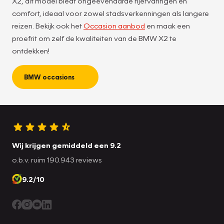
X2, dit model biedt ongeëvenaarde rijervaringen en
comfort, ideaal voor zowel stadsverkenningen als langere
reizen. Bekijk ook het
Occasion aanbod
en maak een
proefrit om zelf de kwaliteiten van de BMW X2 te
ontdekken!
BMW occasions
Wij krijgen gemiddeld een 9.2
o.b.v. ruim 190.943 reviews
9.2/10