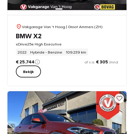
Vakgarage Van 't Hoog
| Groot Ammers (ZH)
BMW X2
xDrive25e High Executive
2022
Hybride - Benzine
109.239 km
€ 25.744
€ 305
of v.a.
/mnd
Bekijk