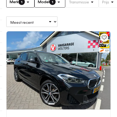
Merk
Model
Transmissie
Prijs
1
1